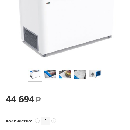
44 694
Р
Количество:
−
+