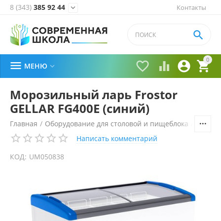
8 (343)
385 92 44
Контакты


0





МЕНЮ

Морозильный ларь Frostor
GELLAR FG400E (синий)
Главная
/
Оборудование для столовой и пищеблока
/
Холоди
Написать комментарий
КОД:
UM050838