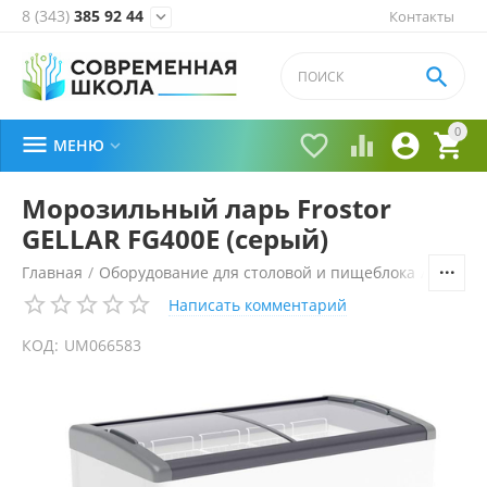
8 (343)
385 92 44
Контакты


0





МЕНЮ

Морозильный ларь Frostor
GELLAR FG400E (серый)
Главная
/
Оборудование для столовой и пищеблока
/
Холоди
Написать комментарий
КОД:
UM066583