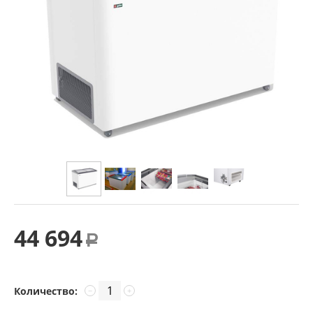
44 694
Р
Количество:
−
+