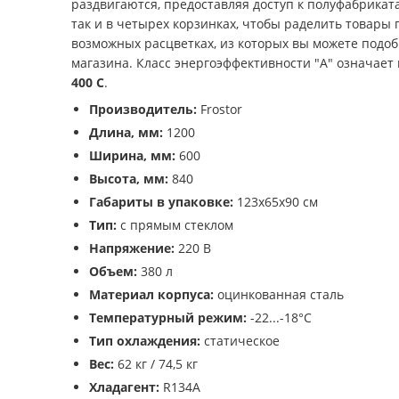
раздвигаются, предоставляя доступ к полуфабрикат
так и в четырех корзинках, чтобы раделить товары
возможных расцветках, из которых вы можете подо
магазина. Класс энергоэффективности "А" означае
400 C
.
Производитель:
Frostor
Длина, мм:
1200
Ширина, мм:
600
Высота, мм:
840
Габариты в упаковке:
123х65х90 см
Тип:
с прямым стеклом
Напряжение:
220 В
Объем:
380 л
Материал корпуса:
оцинкованная сталь
Температурный режим:
-22...-18°С
Тип охлаждения:
статическое
Вес:
62 кг / 74,5 кг
Хладагент:
R134A