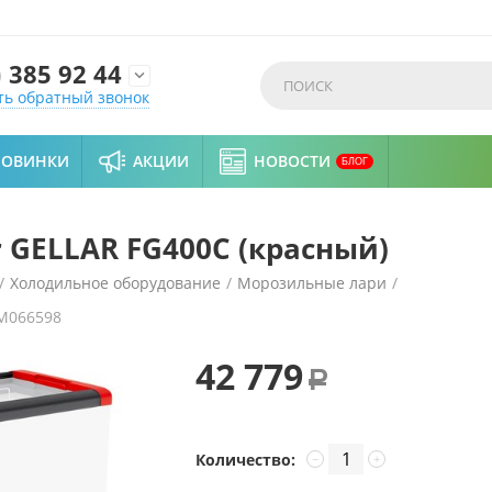
)
385 92 44

ть обратный звонок
НОВИНКИ
АКЦИИ
НОВОСТИ
БЛОГ
 GELLAR FG400C (красный)
/
Холодильное оборудование
/
Морозильные лари
/
M066598
42 779
Р
Количество:
−
+