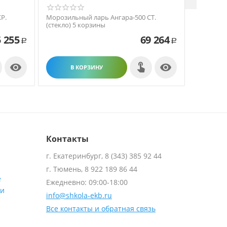
Р.
Морозильный ларь Ангара-500 СТ.
Морозиль
(стекло) 5 корзины
(крышка)
 255
69 264
Р
Р


В КОРЗИНУ
В
Контакты
г. Екатеринбург, 8 (343) 385 92 44
г. Тюмень, 8 922 189 86 44
е
Ежедневно: 09:00-18:00
ти
info@shkola-ekb.ru
Все контакты и обратная связь