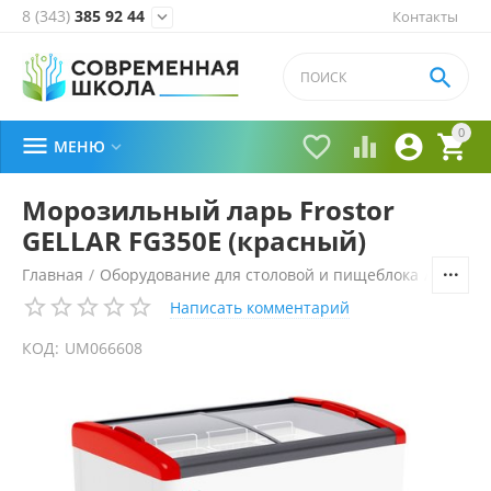
8 (343)
385 92 44
Контакты


0





МЕНЮ

Морозильный ларь Frostor
GELLAR FG350E (красный)
Главная
/
Оборудование для столовой и пищеблока
/
Холоди
Написать комментарий
КОД:
UM066608