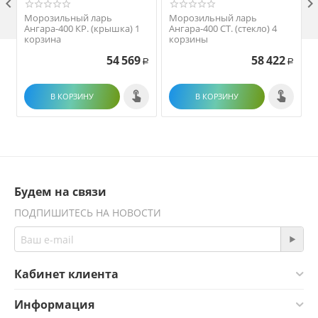

Морозильный ларь
Морозильный ларь
Ангара-400 КР. (крышка) 1
Ангара-400 СТ. (стекло) 4
корзина
корзины
54 569
58 422
Р
Р
В КОРЗИНУ
В КОРЗИНУ
Будем на связи
ПОДПИШИТЕСЬ НА НОВОСТИ
Кабинет клиента
Информация