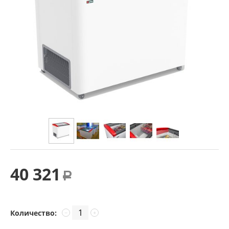
40 321
Р
Количество:
−
+