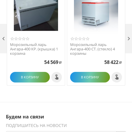

Морозильный ларь
Морозильный ларь
Ангара-400 КР. (крышка) 1
Ангара-400 СТ. (стекло) 4
корзина
корзины
54 569
58 422
Р
Р
В КОРЗИНУ
В КОРЗИНУ
Будем на связи
ПОДПИШИТЕСЬ НА НОВОСТИ