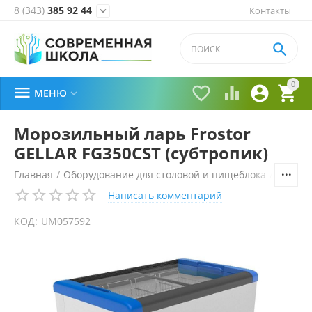
8 (343)
385 92 44
Контакты


0





МЕНЮ

Морозильный ларь Frostor
GELLAR FG350CST (субтропик)
Главная
/
Оборудование для столовой и пищеблока
/
Холоди
Написать комментарий
КОД:
UM057592