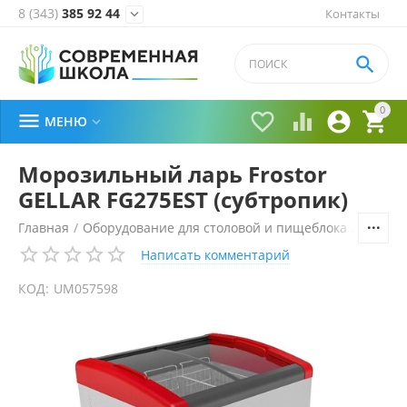
8 (343)
385 92 44
Контакты


0





МЕНЮ

Морозильный ларь Frostor
GELLAR FG275EST (субтропик)
Главная
/
Оборудование для столовой и пищеблока
/
Холоди
Написать комментарий
КОД:
UM057598