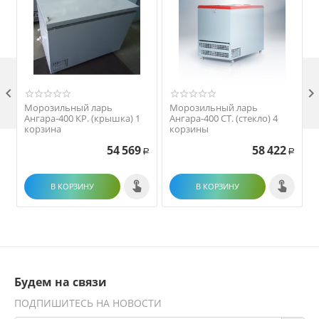

Морозильный ларь
Морозильный ларь
Ангара-400 КР. (крышка) 1
Ангара-400 СТ. (стекло) 4
корзина
корзины
54 569
58 422
Р
Р
В КОРЗИНУ
В КОРЗИНУ
Будем на связи
ПОДПИШИТЕСЬ НА НОВОСТИ