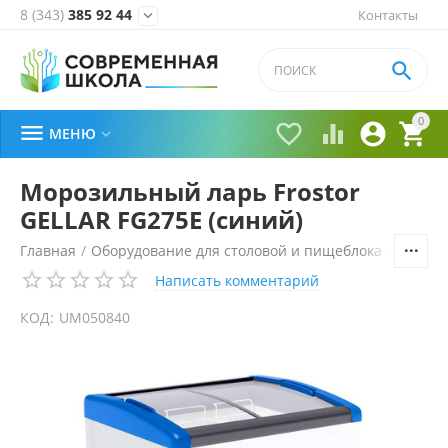
8 (343)
385 92 44
Контакты


0





МЕНЮ

Морозильный ларь Frostor
GELLAR FG275E (синий)
Главная
/
Оборудование для столовой и пищеблока
/
Холоди
Написать комментарий
КОД:
UM050840