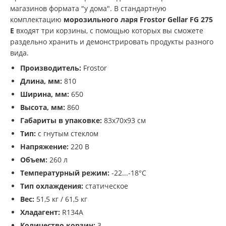
магазинов формата "у дома". В стандартную
комплектацию
морозильного ларя Frostor Gellar FG 275
E
входят три корзины, с помощью которых вы сможете
раздельно хранить и демонстрировать продукты разного
вида.
Производитель:
Frostor
Длина, мм:
810
Ширина, мм:
650
Высота, мм:
860
Габариты в упаковке:
83х70х93 см
Тип:
с гнутым стеклом
Напряжение:
220 В
Объем:
260 л
Температурный режим:
-22...-18°С
Тип охлаждения:
статическое
Вес:
51,5 кг / 61,5 кг
Хладагент:
R134A
Количество корзин:
3