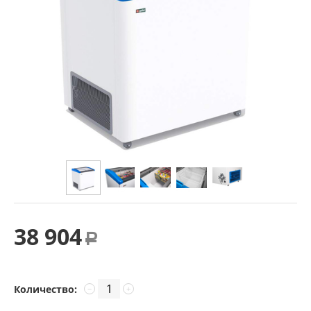
38 904
Р
Количество:
−
+