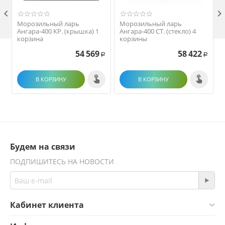

Морозильный ларь
Морозильный ларь
Ангара-400 КР. (крышка) 1
Ангара-400 СТ. (стекло) 4
корзина
корзины
54 569
58 422
Р
Р
В КОРЗИНУ
В КОРЗИНУ
Будем на связи
ПОДПИШИТЕСЬ НА НОВОСТИ
Кабинет клиента