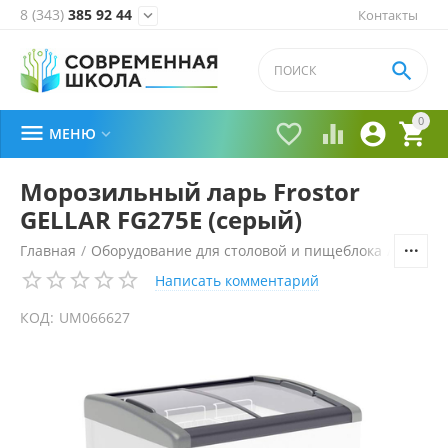
8 (343)
385 92 44
Контакты


0





МЕНЮ

Морозильный ларь Frostor
GELLAR FG275E (серый)
Главная
/
Оборудование для столовой и пищеблока
/
Холоди
Написать комментарий
КОД:
UM066627