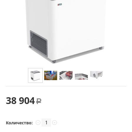
38 904
Р
Количество:
−
+