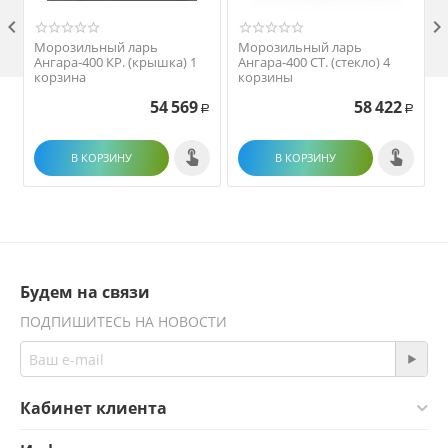

Морозильный ларь
Морозильный ларь
Ангара-400 КР. (крышка) 1
Ангара-400 СТ. (стекло) 4
корзина
корзины
54 569
58 422
Р
Р
В КОРЗИНУ
В КОРЗИНУ
Будем на связи
ПОДПИШИТЕСЬ НА НОВОСТИ
Кабинет клиента