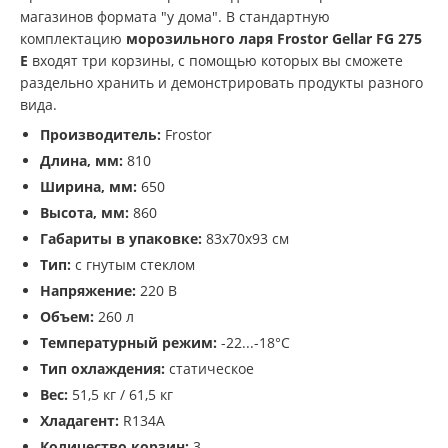
магазинов формата "у дома". В стандартную
комплектацию
морозильного ларя Frostor Gellar FG 275
E
входят три корзины, с помощью которых вы сможете
раздельно хранить и демонстрировать продукты разного
вида.
Производитель:
Frostor
Длина, мм:
810
Ширина, мм:
650
Высота, мм:
860
Габариты в упаковке:
83х70х93 см
Тип:
с гнутым стеклом
Напряжение:
220 В
Объем:
260 л
Температурный режим:
-22...-18°С
Тип охлаждения:
статическое
Вес:
51,5 кг / 61,5 кг
Хладагент:
R134A
Количество корзин:
3