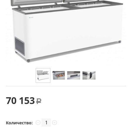
70 153
Р
Количество:
−
+