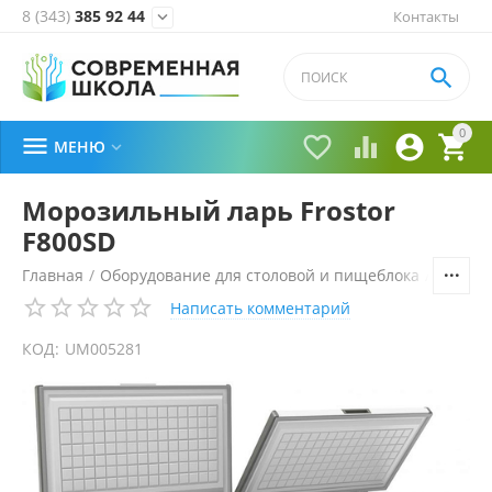
8 (343)
385 92 44
Контакты


0





МЕНЮ

Морозильный ларь Frostor
F800SD
Главная
/
Оборудование для столовой и пищеблока
/
Холоди
Написать комментарий
КОД:
UM005281