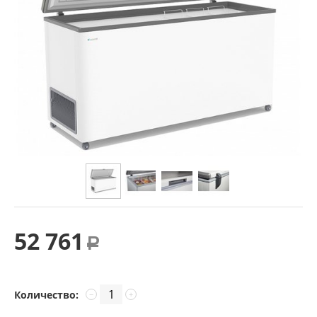
52 761
Р
Количество:
−
+