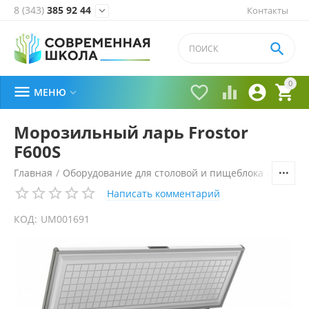
8 (343)
385 92 44
Контакты


0





МЕНЮ

Морозильный ларь Frostor
F600S
Главная
/
Оборудование для столовой и пищеблока
/
Холоди
Написать комментарий
КОД:
UM001691