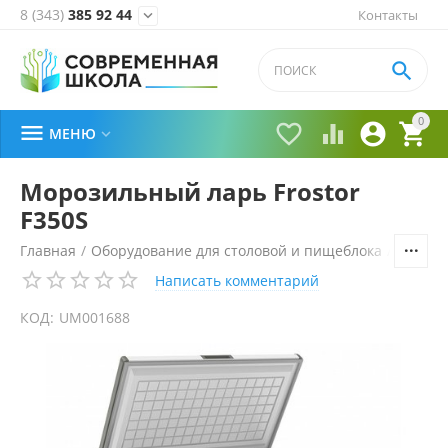
8 (343)
385 92 44
Контакты


0





МЕНЮ

Морозильный ларь Frostor
F350S
Главная
/
Оборудование для столовой и пищеблока
/
Холоди
Написать комментарий
КОД:
UM001688