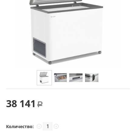
38 141
Р
Количество:
−
+