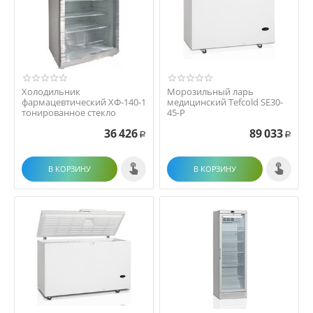
Холодильник
Морозильный ларь
фармацевтический ХФ-140-1
медицинский Tefcold SE30-
тонированное стекло
45-P
36 426
89 033
Р
Р
В КОРЗИНУ
В КОРЗИНУ