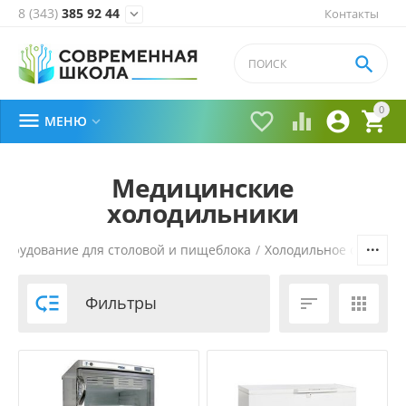
8 (343)
385 92 44
Контакты


0





МЕНЮ

Медицинские
холодильники
борудование для столовой и пищеблока
/
Холодильное оборудо

Фильтры

