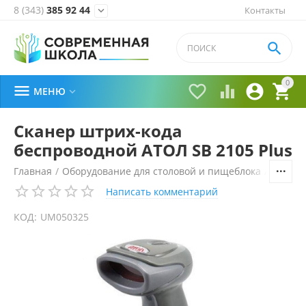
8 (343)
385 92 44
Контакты


0





МЕНЮ

Сканер штрих-кода
беспроводной АТОЛ SB 2105 Plus
Главная
/
Оборудование для столовой и пищеблока
/
Автома
Написать комментарий
КОД:
UM050325