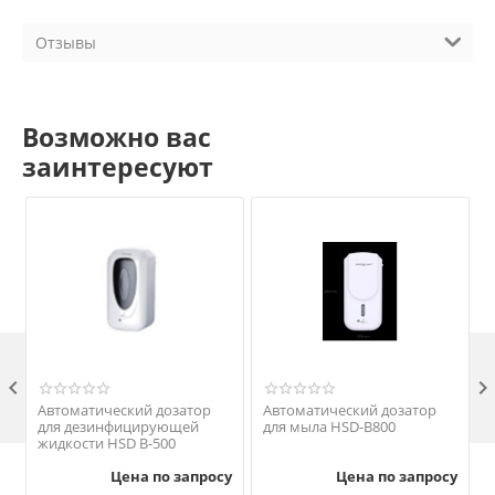
Отзывы
Возможно вас
заинтересуют

Автоматический дозатор
Автоматический дозатор
для дезинфицирующей
для мыла HSD-B800
жидкости HSD B-500
Цена по запросу
Цена по запросу