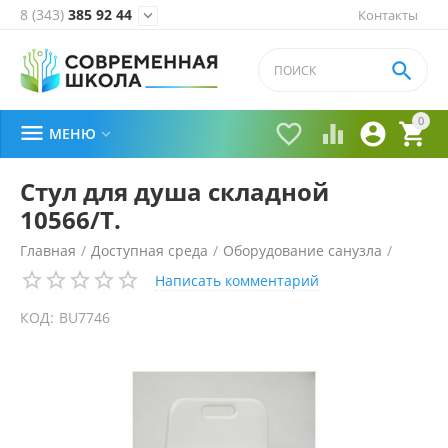
8 (343)
385 92 44
Контакты


0





МЕНЮ

Стул для душа складной
10566/T.
Главная
/
Доступная среда
/
Оборудование санузла
/
Написать комментарий
КОД:
BU7746