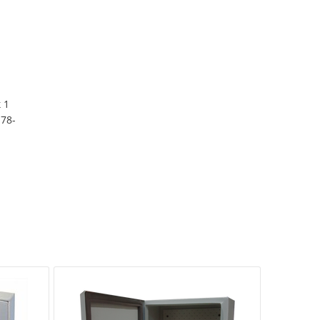
 1
78-