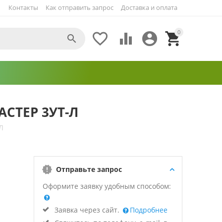
Контакты
Как отправить запрос
Доставка и оплата
0





АСТЕР 3УТ-Л
Л
Отправьте запрос
Оформите заявку удобным способом:
Заявка через сайт.
Подробнее