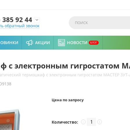
)
385 92 44

ть обратный звонок
НОВИНКИ
АКЦИИ
НОВОСТИ
БЛОГ
 с электронным гигростатом М
атический термошкаф с электронным гигростатом МАСТЕР 3УТ-
O9138
Цена по запросу
Количество:
−
+