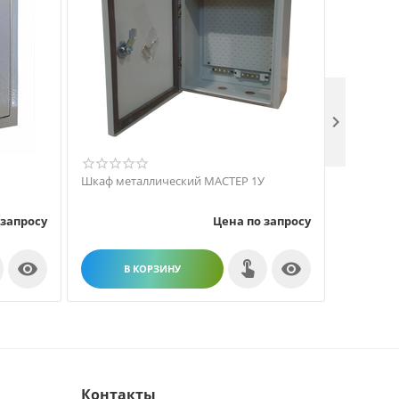

Шкаф металлический МАСТЕР 1У
Шкаф мет
 запросу
Цена по запросу


В КОРЗИНУ
В
Контакты