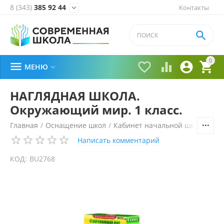
8 (343)
385 92 44
Контакты


0





МЕНЮ

НАГЛЯДНАЯ ШКОЛА.
Окружающий мир. 1 класс.
Главная
/
Оснащение школ
/
Кабинет начальной школы
/
Ок
Написать комментарий
КОД:
BU2768